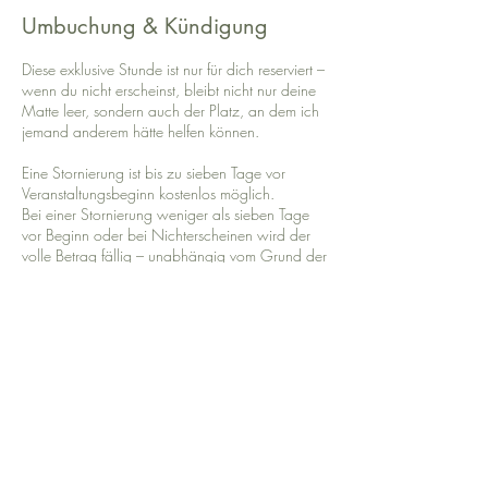
Umbuchung & Kündigung
Diese exklusive Stunde ist nur für dich reserviert –
wenn du nicht erscheinst, bleibt nicht nur deine
Matte leer, sondern auch der Platz, an dem ich
jemand anderem hätte helfen können.
Eine Stornierung ist bis zu sieben Tage vor
Veranstaltungsbeginn kostenlos möglich.
Bei einer Stornierung weniger als sieben Tage
vor Beginn oder bei Nichterscheinen wird der
volle Betrag fällig – unabhängig vom Grund der
Absage.
Mit der Buchung erklärst du dich mit diesen
Bedingungen einverstanden.
Kontaktangaben
Seestraße 34, Herrsching am Ammersee,
Deutschland