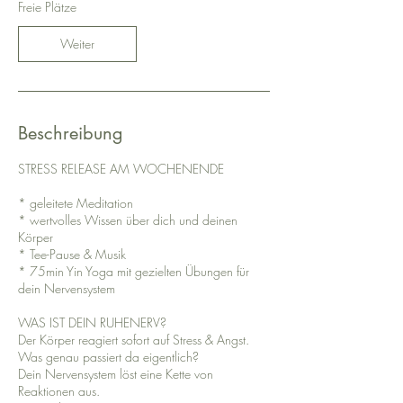
Freie Plätze
n
n
Weiter
t
a
m
:
1
Beschreibung
0
.
O
STRESS RELEASE AM WOCHENENDE
k
t
* geleitete Meditation
.
* wertvolles Wissen über dich und deinen
Körper
* Tee-Pause & Musik
* 75min Yin Yoga mit gezielten Übungen für
dein Nervensystem
WAS IST DEIN RUHENERV?
Der Körper reagiert sofort auf Stress & Angst.
Was genau passiert da eigentlich?
Dein Nervensystem löst eine Kette von
Reaktionen aus.