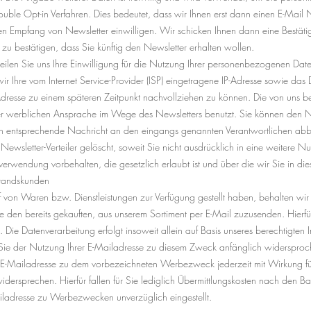
ble Opt-in Verfahren. Dies bedeutet, dass wir Ihnen erst dann einen E-Mail 
den Empfang von Newsletter einwilligen. Wir schicken Ihnen dann eine Bestät
zu bestätigen, dass Sie künftig den Newsletter erhalten wollen.
erteilen Sie uns Ihre Einwilligung für die Nutzung Ihrer personenbezogenen Da
r Ihre vom Internet Service-Provider (ISP) eingetragene IP-Adresse sowie da
Adresse zu einem späteren Zeitpunkt nachvollziehen zu können. Die von uns
r werblichen Ansprache im Wege des Newsletters benutzt. Sie können den Ne
ch entsprechende Nachricht an den eingangs genannten Verantwortlichen abb
Newsletter-Verteiler gelöscht, soweit Sie nicht ausdrücklich in eine weitere N
rwendung vorbehalten, die gesetzlich erlaubt ist und über die wir Sie in dies
standskunden
 von Waren bzw. Dienstleistungen zur Verfügung gestellt haben, behalten wir
ie den bereits gekauften, aus unserem Sortiment per E-Mail zuzusenden. Hi
 Die Datenverarbeitung erfolgt insoweit allein auf Basis unseres berechtigten I
ie der Nutzung Ihrer E-Mailadresse zu diesem Zweck anfänglich widersprochen
rer E-Mailadresse zu dem vorbezeichneten Werbezweck jederzeit mit Wirkung fü
dersprechen. Hierfür fallen für Sie lediglich Übermittlungskosten nach den Ba
ladresse zu Werbezwecken unverzüglich eingestellt.