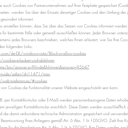
e auch Cookies von Partnerunternehmen auf Ihrer Festplatte gespeichert (Cooki
ten, werden Sie über den Einsatz derartiger Cookies und den Umfang der j
gesondert informiert.
 so einstellen können, dass Sie über das Setzen von Cookies informiert werd
ür bestimmte Fälle oder generell ausschließen können. Jeder Browser untersche
ilfemenü jedes Browsers beschrieben, welches Ihnen erläutert, wie Sie Ihre Co
den folgenden Links:
t.com/de-DE/windows-vista/Block-or-allow-cookies
b/cookies-erlauben-und-ablehnen
rome/bin/answer.py?hl=de&hlrm=en&answer=95647
/guide/safari/sfri11471/mac
t/web-preferences/#cookies
von Cookies die Funktionalität unserer Website eingeschränkt sein kann.
.B. per Kontaktformular oder E-Mail) werden personenbezogene Daten erhobe
em jeweiligen Kontaktformular ersichtlich. Diese Daten werden ausschließlic
 die damit verbundene technische Administration gespeichert und verwendet.
er Beantwortung Ihres Anliegens gemäß Art. 6 Abs. 1 lit. f DSGVO. Zielt Ihre K
ndlage für die Verarbeitung Art. 6 Abs. 1 lit. b DSGVO. Ihre Daten werden na