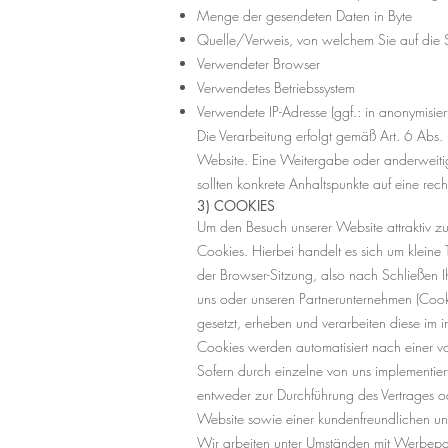
Menge der gesendeten Daten in Byte
Quelle/Verweis, von welchem Sie auf die 
Verwendeter Browser
Verwendetes Betriebssystem
Verwendete IP-Adresse (ggf.: in anonymisier
Die Verarbeitung erfolgt gemäß Art. 6 Abs. 1
Website. Eine Weitergabe oder anderweitige 
sollten konkrete Anhaltspunkte auf eine re
3) COOKIES
Um den Besuch unserer Website attraktiv z
Cookies. Hierbei handelt es sich um klein
der Browser-Sitzung, also nach Schließen I
uns oder unseren Partnerunternehmen (Cook
gesetzt, erheben und verarbeiten diese im 
Cookies werden automatisiert nach einer v
Sofern durch einzelne von uns implementie
entweder zur Durchführung des Vertrages od
Website sowie einer kundenfreundlichen und
Wir arbeiten unter Umständen mit Werbepart