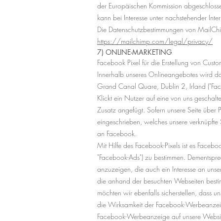
der Europäischen Kommission abgeschlosse
kann bei Interesse unter nachstehender Int
Die Datenschutzbestimmungen von MailChim
https://mailchimp.com/legal/privacy/
7) ONLINE-MARKETING
Facebook Pixel für die Erstellung von Cust
Innerhalb unseres Onlineangebotes wird da
Grand Canal Quare, Dublin 2, Irland ("Fac
Klickt ein Nutzer auf eine von uns geschal
Zusatz angefügt. Sofern unsere Seite über 
eingeschrieben, welches unsere verknüpfte 
an Facebook.
Mit Hilfe des Facebook-Pixels ist es Facebo
"Facebook-Ads") zu bestimmen. Dementspre
anzuzeigen, die auch ein Interesse an uns
die anhand der besuchten Webseiten bestim
möchten wir ebenfalls sicherstellen, dass 
die Wirksamkeit der Facebook-Werbeanzeige
Facebook-Werbeanzeige auf unsere Website 