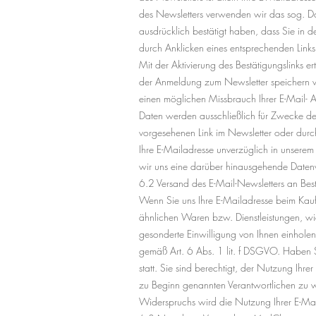
des Newsletters verwenden wir das sog. Dou
ausdrücklich bestätigt haben, dass Sie in 
durch Anklicken eines entsprechenden Links 
Mit der Aktivierung des Bestätigungslinks 
der Anmeldung zum Newsletter speichern wi
einen möglichen Missbrauch Ihrer E-Mail- 
Daten werden ausschließlich für Zwecke de
vorgesehenen Link im Newsletter oder dur
Ihre E-Mailadresse unverzüglich in unserem 
wir uns eine darüber hinausgehende Datenve
6.2 Versand des E-Mail-Newsletters an Be
Wenn Sie uns Ihre E-Mailadresse beim Kauf
ähnlichen Waren bzw. Dienstleistungen, w
gesonderte Einwilligung von Ihnen einholen.
gemäß Art. 6 Abs. 1 lit. f DSGVO. Haben S
statt. Sie sind berechtigt, der Nutzung Ih
zu Beginn genannten Verantwortlichen zu wi
Widerspruchs wird die Nutzung Ihrer E-Mai