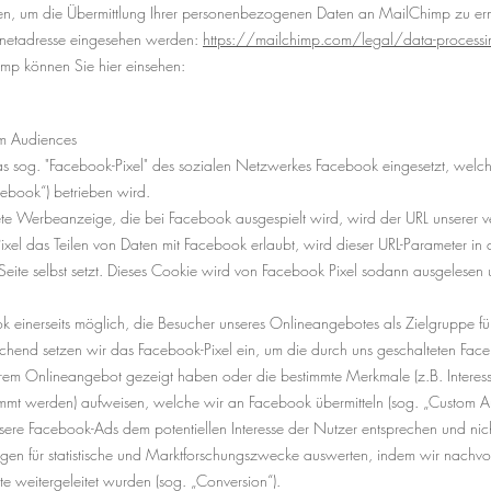
n, um die Übermittlung Ihrer personenbezogenen Daten an MailChimp zu erm
ernetadresse eingesehen werden:
https://mailchimp.com/legal/data-proces
p können Sie hier einsehen:
om Audiences
s sog. "Facebook-Pixel" des sozialen Netzwerkes Facebook eingesetzt, welche
ebook“) betrieben wird.
tete Werbeanzeige, die bei Facebook ausgespielt wird, wird der URL unserer v
Pixel das Teilen von Daten mit Facebook erlaubt, wird dieser URL-Parameter i
Seite selbst setzt. Dieses Cookie wird von Facebook Pixel sodann ausgelesen 
ok einerseits möglich, die Besucher unseres Onlineangebotes als Zielgruppe fü
chend setzen wir das Facebook-Pixel ein, um die durch uns geschalteten Fa
erem Onlineangebot gezeigt haben oder die bestimmte Merkmale (z.B. Intere
mt werden) aufweisen, welche wir an Facebook übermitteln (sog. „Custom Aud
unsere Facebook-Ads dem potentiellen Interesse der Nutzer entsprechen und nic
n für statistische und Marktforschungszwecke auswerten, indem wir nachvol
weitergeleitet wurden (sog. „Conversion“).