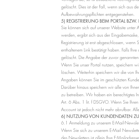
gelöscht. Dies ist der Fall, wenn sich aus 
Aufbewahrungspflichten entgegenstehen.
5) REGISTRIERUNG BEIM PORTAL BZW
Sie können sich auf unserer Website unter
werden, ergibt sich aus der Eingabemaske, d
Registrierung ist erst abgeschlossen, wenn
enthaltenem Link bestätigt haben. Falls Ih
gelöscht. Die Angabe der zuvor genannten Da
Wenn Sie unser Portal nutzen, speichern wi
löschen. Weiterhin speichern wir die von Ih
Angaben können Sie im geschützten Kundenb
Darüber hinaus speichern wir alle von Ihnen
zu betreiben. Wir haben ein berechtigtes In
Art. 6 Abs. 1 lit. f DSGVO. Wenn Sie Ihren 
Account ist jedoch nicht mehr abrufbar. All
6) NUTZUNG VON KUNDENDATEN ZU
6.1 Anmeldung zu unserem E-Mail-Newslet
Wenn Sie sich zu unserem E-Mail Newslett
des Newsletters ist allein Ihre E-Mailadres