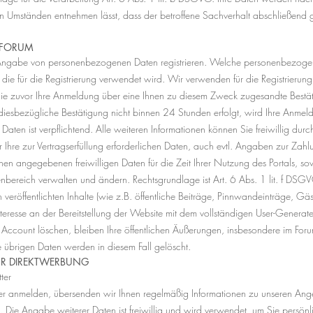
den Umständen entnehmen lässt, dass der betroffene Sachverhalt abschließend ge
. FORUM
 Angabe von personenbezogenen Daten registrieren. Welche personenbezogenen
ie für die Registrierung verwendet wird. Wir verwenden für die Registrierung 
 Sie zuvor Ihre Anmeldung über eine Ihnen zu diesem Zweck zugesandte Bestät
re diesbezügliche Bestätigung nicht binnen 24 Stunden erfolgt, wird Ihre Anm
ten ist verpflichtend. Alle weiteren Informationen können Sie freiwillig durch
r Ihre zur Vertragserfüllung erforderlichen Daten, auch evtl. Angaben zur Zah
nen angegebenen freiwilligen Daten für die Zeit Ihrer Nutzung des Portals, sow
ereich verwalten und ändern. Rechtsgrundlage ist Art. 6 Abs. 1 lit. f DSG
 veröffentlichten Inhalte (wie z.B. öffentliche Beiträge, Pinnwandeinträge, G
teresse an der Bereitstellung der Website mit dem vollständigen User-Generate
Account löschen, bleiben Ihre öffentlichen Äußerungen, insbesondere im Forum, 
e übrigen Daten werden in diesem Fall gelöscht.
R DIREKTWERBUNG
ter
er anmelden, übersenden wir Ihnen regelmäßig Informationen zu unseren Ang
se. Die Angabe weiterer Daten ist freiwillig und wird verwendet, um Sie persö