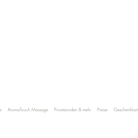
e
AromaTouch Massage
Privatstunden & mehr
Preise
Geschenkkar