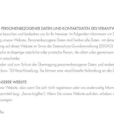
NG PERSONENBEZOGENER DATEN UND KONTAKTDATEN DES VERANT
e besuchen und bedanken uns für Ihr Interesse. Im Folgenden informieren wir
nserer Website. Personenbezogene Daten sind hierbei alle Daten, mit denen 
tung auf dieser Website im Sinne der Datenschutz-Grundverordnung (DSGVO) ist
e ist diejenige natürliche oder juristische Person, die allein oder gemeinsa
 entscheidet.
ünden und zum Schutz der Übertragung personenbezogener Daten und anderer v
-bzw. TLS-Verschlüsselung. Sie können eine verschlüsselte Verbindung an der
NSERER WEBSITE
er Website, also wenn Sie sich nicht registrieren oder uns anderweitig Inform
ermittelt (sog. „Server-Logfiles“). Wenn Sie unsere Website aufrufen, erheben 
zuzeigen:
fes