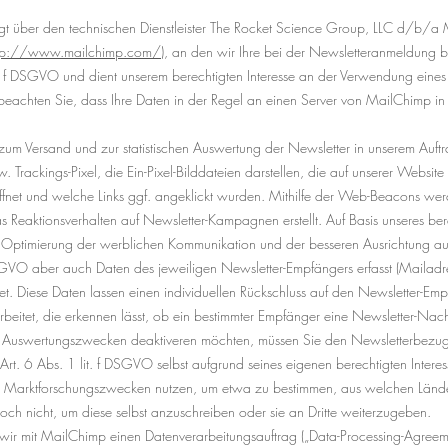
olgt über den technischen Dienstleister The Rocket Science Group, LLC d/b
tp://www.mailchimp.com/
), an den wir Ihre bei der Newsletteranmeldung b
t. f DSGVO und dient unserem berechtigten Interesse an der Verwendung eine
e beachten Sie, dass Ihre Daten in der Regel an einen Server von MailChimp 
um Versand und zur statistischen Auswertung der Newsletter in unserem Auftr
rackings-Pixel, die Ein-Pixel-Bilddateien darstellen, die auf unserer Website g
fnet und welche Links ggf. angeklickt wurden. Mithilfe der Web-Beacons wer
 Reaktionsverhalten auf Newsletter-Kampagnen erstellt. Auf Basis unseres berec
ptimierung der werblichen Kommunikation und der besseren Ausrichtung au
VO aber auch Daten des jeweiligen Newsletter-Empfängers erfasst (Mailadress
tet. Diese Daten lassen einen individuellen Rückschluss auf den Newsletter-
erarbeitet, die erkennen lässt, ob ein bestimmter Empfänger eine Newsletter-Nach
en Auswertungszwecken deaktiveren möchten, müssen Sie den Newsletterbezug
. 6 Abs. 1 lit. f DSGVO selbst aufgrund seines eigenen berechtigten Interes
zu Marktforschungszwecken nutzen, um etwa zu bestimmen, aus welchen Län
ch nicht, um diese selbst anzuschreiben oder sie an Dritte weiterzugeben.
ir mit MailChimp einen Datenverarbeitungsauftrag („Data-Processing-Agreemen