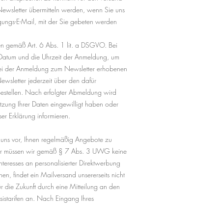
Newsletter übermitteln werden, wenn Sie uns
igungs-E-Mail, mit der Sie gebeten werden
ten gemäß Art. 6 Abs. 1 lit. a DSGVO. Bei
s Datum und die Uhrzeit der Anmeldung, um
 bei der Anmeldung zum Newsletter erhobenen
wsletter jederzeit über den dafür
estellen. Nach erfolgter Abmeldung wird
utzung Ihrer Daten eingewilligt haben oder
er Erklärung informieren.
 uns vor, Ihnen regelmäßig Angebote zu
erfür müssen wir gemäß § 7 Abs. 3 UWG keine
nteresses an personalisierter Direktwerbung
, findet ein Mailversand unsererseits nicht
r die Zukunft durch eine Mitteilung an den
sistarifen an. Nach Eingang Ihres