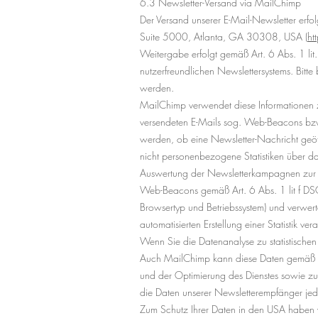
6.3 Newsletter-Versand via MailChimp
Der Versand unserer E-Mail-Newsletter erf
Suite 5000, Atlanta, GA 30308, USA (
ht
Weitergabe erfolgt gemäß Art. 6 Abs. 1 li
nutzerfreundlichen Newslettersystems. Bitt
werden.
MailChimp verwendet diese Informationen z
versendeten E-Mails sog. Web-Beacons bzw. T
werden, ob eine Newsletter-Nachricht geöf
nicht personenbezogene Statistiken über das
Auswertung der Newsletterkampagnen zur O
Web-Beacons gemäß Art. 6 Abs. 1 lit f DSG
Browsertyp und Betriebssystem) und verwer
automatisierten Erstellung einer Statistik v
Wenn Sie die Datenanalyse zu statistisch
Auch MailChimp kann diese Daten gemäß Art
und der Optimierung des Dienstes sowie 
die Daten unserer Newsletterempfänger jedo
Zum Schutz Ihrer Daten in den USA haben w