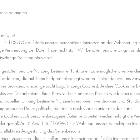
Seite gelangten
ter Form)
 lit. f DSGVO auf Basis unseres berechtigten Interesses an der Verbesserung de
Verwendung der Daten findet nicht statt. Wir behalten uns allerdings vor, die
chtswidrige Nutzung hinweisen.
u gestalten und die Nutzung bestimmter Funktionen zu ermöglichen, verwende
e Textdateien, die auf Ihrem Endgerät abgelegt werden. Einige der von uns 
hres Browsers, wieder gelöscht (sog. Sitzungs-Cookies). Andere Cookies verb
ies von Drittanbietern), Ihren Browser beim nächsten Besuch wiederzuerkenne
individuellen Umfang bestimmte Nutzerinformationen wie Browser- und Standort
orgegebenen Dauer gelöscht, die sich je nach Cookie unterscheiden kann.
rte Cookies auch personenbezogene Daten verarbeitet werden, erfolgt die Ve
er gemäß Art. 6 Abs. 1 lit. f DSGVO zur Wahrung unserer berechtigten Intere
 effektiven Ausgestaltung des Seitenbesuchs.
nern zusammen, die uns helfen, unser Internetangebot für Sie interessanter 