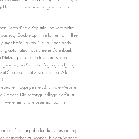
klärt ist und sofern keine gesetzlichen
 Daten für die Registrierung verarbeitet
das sog. Double-opt-in-Verfahren, d. h. Ihre
igungs-E-Mail durch Klick auf den darin
eldung automatisch aus unserer Datenbank
 Nutzung unseres Portals bereitstellen.
lungsweise, bis Sie Ihren Zugang endgültig
eit Sie diese nicht zuvor löschen. Alle
VO.
ästebucheintragungen, etc.), um die Website
d-Content. Die Rechtsgrundlage hierfür ist
weiterhin für alle Leser sichtbar, Ihr
eboten. Pflichtangabe für die Übersendung
nlich ansprechen zu können. Für den Versand