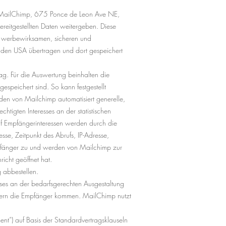
/a MailChimp, 675 Ponce de Leon Ave NE,
ereitgestellten Daten weitergeben. Diese
s werbewirksamen, sicheren und
in den USA übertragen und dort gespeichert
ag. Für die Auswertung beinhalten die
espeichert sind. So kann festgestellt
den von Mailchimp automatisiert generelle,
htigten Interesses an der statistischen
f Empfängerinteressen werden durch die
e, Zeitpunkt des Abrufs, IP-Adresse,
Empfänger zu und werden von Mailchimp zur
richt geöffnet hat.
 abbestellen.
ses an der bedarfsgerechten Ausgestaltung
dern die Empfänger kommen. MailChimp nutzt
t“) auf Basis der Standardvertragsklauseln