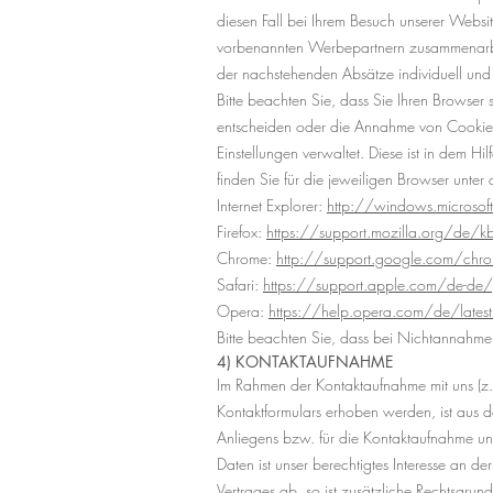
diesen Fall bei Ihrem Besuch unserer Websit
vorbenannten Werbepartnern zusammenarbei
der nachstehenden Absätze individuell und 
Bitte beachten Sie, dass Sie Ihren Browser
entscheiden oder die Annahme von Cookies f
Einstellungen verwaltet. Diese ist in dem H
finden Sie für die jeweiligen Browser unter 
Internet Explorer:
http://windows.microsof
Firefox:
https://support.mozilla.org/de/k
Chrome:
http://support.google.com/ch
Safari:
https://support.apple.com/de-de
Opera:
https://help.opera.com/de/lates
Bitte beachten Sie, dass bei Nichtannahme 
4) KONTAKTAUFNAHME
Im Rahmen der Kontaktaufnahme mit uns (z
Kontaktformulars erhoben werden, ist aus d
Anliegens bzw. für die Kontaktaufnahme und
Daten ist unser berechtigtes Interesse an d
Vertrages ab, so ist zusätzliche Rechtsgru