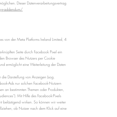
öglichen. Dieser Datenverarbeitungsvertrag
sing-addendum/
s von der Meta Platforms Ireland Limited, 4
erknüpften Seite durch Facebook Pixel ein
n den Browser des Nutzers per Cookie
und ermöglicht eine Weiterleitung der Daten
r die Darstellung von Anzeigen (sog.
cebook-Ads nur solchen Facebook-Nutzern
ssen an bestimmten Themen oder Produkten,
iences“). Mit Hilfe des Facebook-Pixels
ht belästigend wirken. So können wir weiter
lziehen, ob Nutzer nach dem Klick auf eine