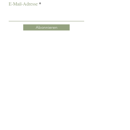
E-Mail-Adresse
Abonnieren
Folge uns bei Instagram !
Studio 8
Seestrasse 34, 82211 Herrsching am Ammersee
hey@studio8amsee.de
Impressum
Datenschutz
AGB