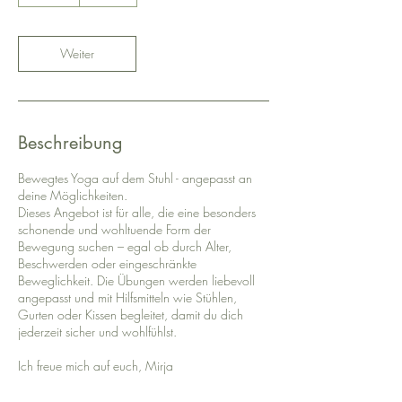
S
t
d
Weiter
Beschreibung
Bewegtes Yoga auf dem Stuhl - angepasst an
deine Möglichkeiten.
Dieses Angebot ist für alle, die eine besonders
schonende und wohltuende Form der
Bewegung suchen – egal ob durch Alter,
Beschwerden oder eingeschränkte
Beweglichkeit. Die Übungen werden liebevoll
angepasst und mit Hilfsmitteln wie Stühlen,
Gurten oder Kissen begleitet, damit du dich
jederzeit sicher und wohlfühlst.