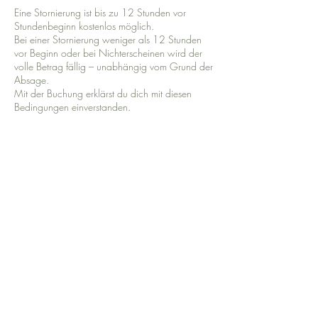
Eine Stornierung ist bis zu 12 Stunden vor
Stundenbeginn kostenlos möglich.
Bei einer Stornierung weniger als 12 Stunden
vor Beginn oder bei Nichterscheinen wird der
volle Betrag fällig – unabhängig vom Grund der
Absage.
Mit der Buchung erklärst du dich mit diesen
Bedingungen einverstanden.
Dies gilt auch für Buchung über Wellpass und
Unlimited.
Kontaktangaben
Seestraße 34, Herrsching am Ammersee,
Deutschland
01743235202
hey@studio8amsee.de