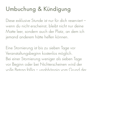
Umbuchung & Kündigung
Diese exklusive Stunde ist nur für dich reserviert –
wenn du nicht erscheinst, bleibt nicht nur deine
Matte leer, sondern auch der Platz, an dem ich
jemand anderem hätte helfen können.
Eine Stornierung ist bis zu sieben Tage vor
Veranstaltungsbeginn kostenlos möglich.
Bei einer Stornierung weniger als sieben Tage
vor Beginn oder bei Nichterscheinen wird der
volle Betrag fällig – unabhängig vom Grund der
Absage.
Mit der Buchung erklärst du dich mit diesen
Bedingungen einverstanden.
Kontaktangaben
Seestraße 34, Herrsching am Ammersee,
Deutschland