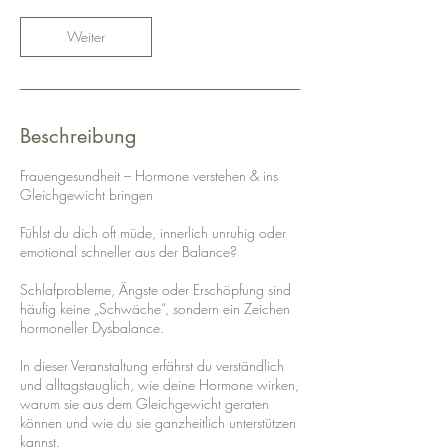
d
.
Weiter
Beschreibung
Frauengesundheit – Hormone verstehen & ins
Gleichgewicht bringen
Fühlst du dich oft müde, innerlich unruhig oder
emotional schneller aus der Balance?
Schlafprobleme, Ängste oder Erschöpfung sind
häufig keine „Schwäche“, sondern ein Zeichen
hormoneller Dysbalance.
In dieser Veranstaltung erfährst du verständlich
und alltagstauglich, wie deine Hormone wirken,
warum sie aus dem Gleichgewicht geraten
können und wie du sie ganzheitlich unterstützen
kannst.