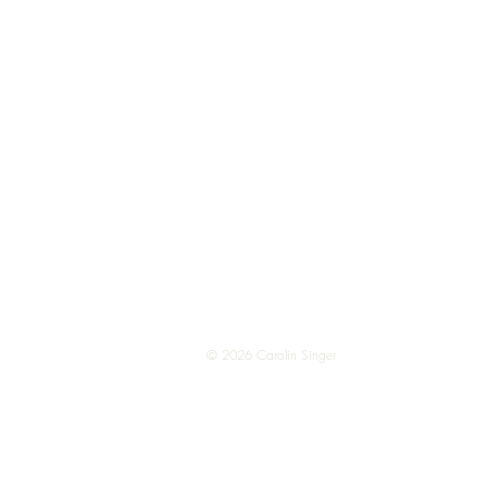
Studio 8
Seestrasse 34, 82211 Herrsching
hey@studio8amsee.de
© 2026 Carolin Singer