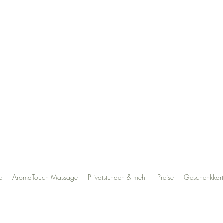
e
AromaTouch Massage
Privatstunden & mehr
Preise
Geschenkkar