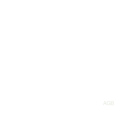
 am Ammersee
AGB