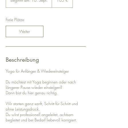
Beginnt am: 16. Sept.
B
105 €
e
g
i
Freie Plätze
n
n
Weiter
t
a
m
:
1
Beschreibung
6
.
S
Yoga für Anfänger & Wiedereinsteiger
e
p
Du möchtest mit Yoga beginnen oder nach
t
längerer Pause wieder einsteigen?
.
Dann bist du hier genau richtig.
Wir starten ganz sanft, Schritt für Schritt und
ohne Leistungsdruck.
Du wirst professionell angeleitet, achtsam
begleitet und bei Bedarf liebevoll korrigiert.