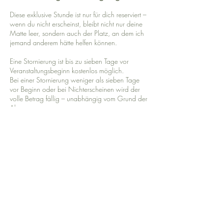
Diese exklusive Stunde ist nur für dich reserviert –
wenn du nicht erscheinst, bleibt nicht nur deine
Matte leer, sondern auch der Platz, an dem ich
jemand anderem hätte helfen können.
Eine Stornierung ist bis zu sieben Tage vor
Veranstaltungsbeginn kostenlos möglich.
Bei einer Stornierung weniger als sieben Tage
vor Beginn oder bei Nichterscheinen wird der
volle Betrag fällig – unabhängig vom Grund der
Absage.
Mit der Buchung erklärst du dich mit diesen
Bedingungen einverstanden.
Kontaktangaben
Seestraße 34, Herrsching am Ammersee,
Deutschland
01743235202
hey@studio8amsee.de